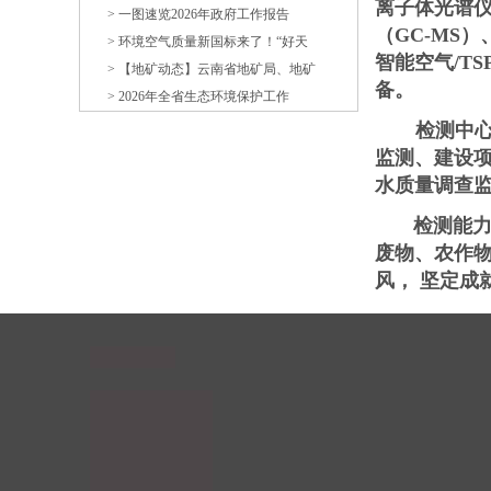
离子体光谱
> 一图速览2026年政府工作报告
（
GC-MS
）
> 环境空气质量新国标来了！“好天
智能空气
/TS
> 【地矿动态】云南省地矿局、地矿
备。
> 2026年全省生态环境保护工作
检测中
监测、建设
水质量调查
检测能力覆
废物、农作
风， 坚定成