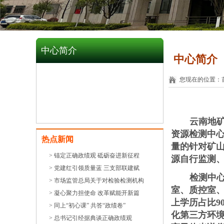
中心简介
中心简介
您现在的位置：
云南地
资源检测中
热点新闻
量的针对矿
> 锚定正确政绩观 砥砺奋进新征程
源自行监测
> 党建红引领质量蓝 三支部联建赋
检测中
> 市场监管总局关于对检验检测机构
室、质控室
> 凝心聚力担使命 改革赋能开新篇
上学历占比
9
> 同上“初心课” 共答“政绩卷”
化第三方环
> 总书记引经据典谈正确政绩观