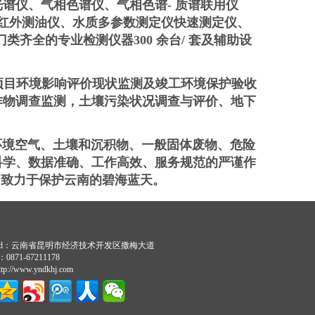
光谱仪、气相色谱仪、气相色谱
-
质谱联用仪
红外测油仪、水质多参数测定仪快速测定仪、
门类齐全的专业检测仪器
300
余台
/
套及辅助设
项目环境影响评价现状监测及竣工环境保护验收
作物调查监测，土壤污染状况调查与评价、地下
境空气、土壤和沉积物、一般固体废物、危险
科学、数据准确、工作高效、服务规范的严谨作
 致力于保护云南的碧海蓝天。
dd：云南省昆明市经济技术开发区撒梅大道
：0871-67211178
://www.yndkhj.com