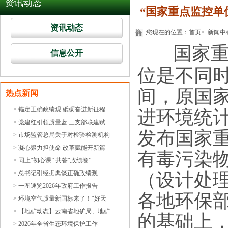
资讯动态
“国家重点监控单
资讯动态
您现在的位置：
首页
>
新闻中
国家
信息公开
位是不同时
间，原国
热点新闻
> 锚定正确政绩观 砥砺奋进新征程
进环境统计
> 党建红引领质量蓝 三支部联建赋
发布国家
> 市场监管总局关于对检验检测机构
> 凝心聚力担使命 改革赋能开新篇
有毒污染
> 同上“初心课” 共答“政绩卷”
> 总书记引经据典谈正确政绩观
（设计处理
> 一图速览2026年政府工作报告
各地环保
> 环境空气质量新国标来了！“好天
> 【地矿动态】云南省地矿局、地矿
的基础上
> 2026年全省生态环境保护工作