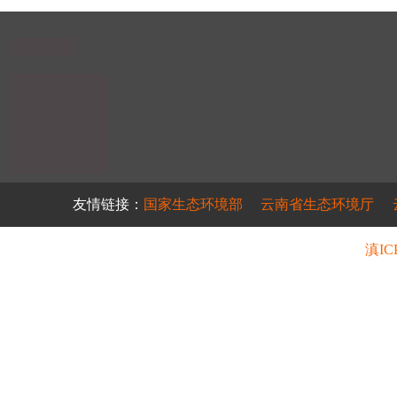
友情链接：
国家生态环境部
云南省生态环境厅
矿环境检测中心有限公司
滇IC