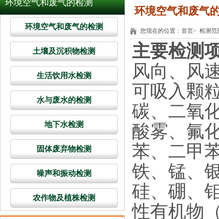
环境空气和废气的检测
环境空气和废气
环境空气和废气的检测
您现在的位置：
首页
>
检测范
主要检测
土壤及沉积物检测
风向、风
生活饮用水检测
可吸入颗粒
水与废水的检测
碳、二氧
地下水检测
酸雾、氟
苯、二甲
固体废弃物检测
铁、锰、
噪声和振动检测
硅、硼、
农作物及植株检测
性有机物（