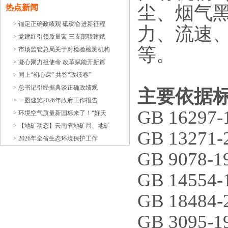
尘、烟气
热点新闻
> 锚定正确政绩观 砥砺奋进新征程
力、流速
> 党建红引领质量蓝 三支部联建赋
等。
> 市场监管总局关于对检验检测机构
> 凝心聚力担使命 改革赋能开新篇
> 同上“初心课” 共答“政绩卷”
> 总书记引经据典谈正确政绩观
主要依据
> 一图速览2026年政府工作报告
GB 162
> 环境空气质量新国标来了！“好天
> 【地矿动态】云南省地矿局、地矿
GB 132
> 2026年全省生态环境保护工作
GB 907
GB 145
GB 184
GB 309